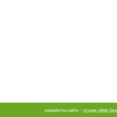
разработка сайта —
студия «Web-Des