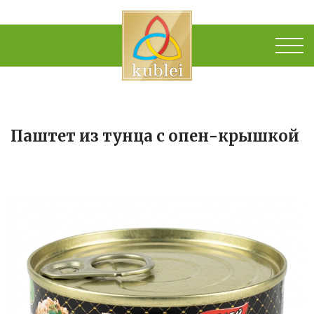
Паштет из тунца с опен-крышкой