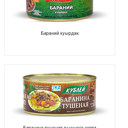
Бараний куырдак
Баранина тушеная высшего сорта