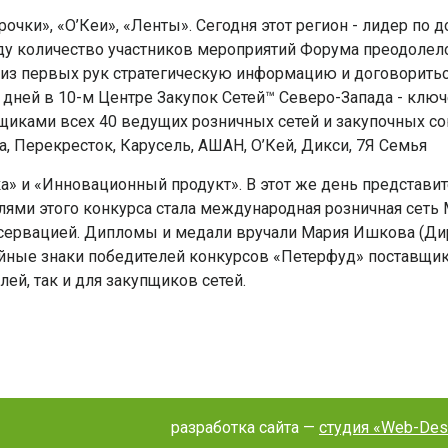
чки», «О’Кеи», «Ленты». Сегодня этот регион - лидер по д
году количество участников мероприятий Форума преодолел
ь из первых рук стратегическую информацию и договоритьс
х дней в 10-м Центре Закупок Сетей™ Северо-Запада - клю
пщиками всех 40 ведущих розничных сетей и закупочных с
а, Перекресток, Карусель, АШАН, О’Кей, Дикси, 7Я Семья
а» и «Инновационный продукт». В этот же день представит
лями этого конкурса стала международная розничная сеть 
консервацией. Дипломы и медали вручали Мария Ишкова (Д
йные знаки победителей конкурсов «Петерфуд» поставщи
ей, так и для закупщиков сетей.
разработка сайта —
студия «Web-Des