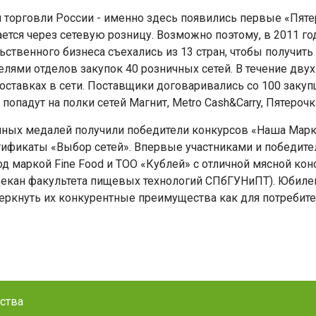
 торговли России - именно здесь появились первые «Пятеро
ается через сетевую розницу. Возможно поэтому, в 2011 
ственного бизнеса съехались из 13 стран, чтобы получит
лями отделов закупок 40 розничных сетей. В течение дву
оставках в сети. Поставщики договаривались со 100 заку
опадут на полки сетей Магнит, Metro Cash&Carry, Пятерочк
бряных медалей получили победители конкурсов «Наша Марк
тификаты «Выбор сетей». Впервые участниками и победите
под маркой Fine Food и ТОО «Кублей» с отличной мясной 
Декан факультета пищевых технологий СПбГУНиПТ). Юбиле
черкнуть их конкурентные преимущества как для потребител
ества