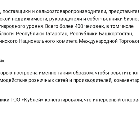
й, поставщики и сельхозтоваропроизводители, представите
еской недвижимости, руководители и собст¬венники бизнес
народного уровня. Всего более 400 человек, в том числе
ласти, Республики Татарстан, Республики Башкортостан,
раинского Национального комитета Международной Торгово
й».
оторых построена именно таким образом, чтобы осветить 
имодействия розничных сетей и производителей, коммента
дники ТОО «Кублей» констатировали, что интересный откро