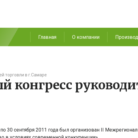
Главная
О компании
Производ
ей торговли в г.Самаре
й конгресс руководи
по 30 сентября 2011 года был организован II Межрегиона
во в условиях современной конкуренции».