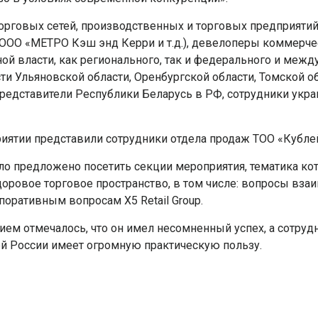
торговых сетей, производственных и торговых предприяти
p, ООО «МЕТРО Кэш энд Керри и т.д.), девелоперы коммерч
й власти, как регионального, так и федерального и между
ти Ульяновской области, Оренбургской области, Томской об
 представители Республики Беларусь в РФ, сотрудники ук
иятии представили сотрудники отдела продаж ТОО «Кубле
ло предложено посетить секции мероприятия, тематика к
ровое торговое пространство, в том числе: вопросы вза
оративным вопросам X5 Retail Group.
нием отмечалось, что он имел несомненный успех, а сотру
ей России имеет огромную практическую пользу.