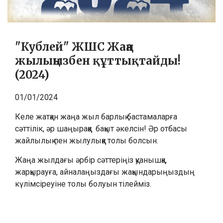
"Кублей" ЖШС Жаңа
жылыңызбен құттықтайды!
(2024)
01/01/2024
Келе жатқан жаңа жыл барлық бастамаларға
сәттілік, әр шаңыраққа бақыт әкелсін! Әр отбасы
жайлылық пен жылулыққа толы болсын.
Жаңа жылдағы әрбір сәттеріңіз қуанышқа,
жарқырауға, айналаңыздағы жақындарыңыздың
күлімсіреуіне толы болуын тілейміз.