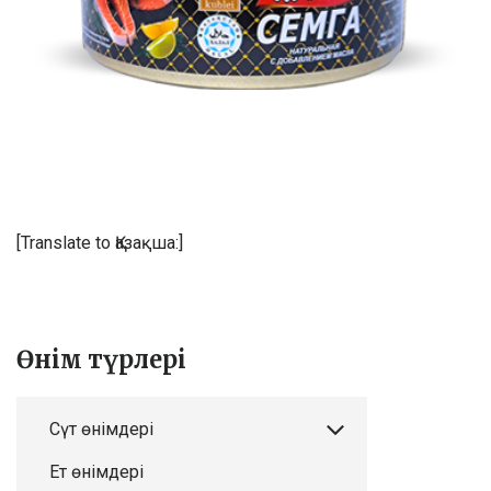
[Translate to Қазақша:]
Өнім түрлері
Сүт өнімдері
Ет өнімдері