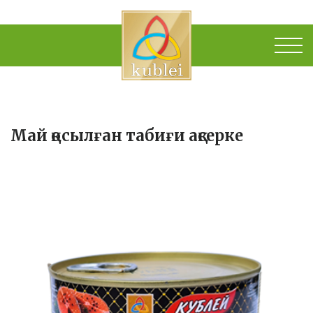
Май қосылған табиғи ақсерке