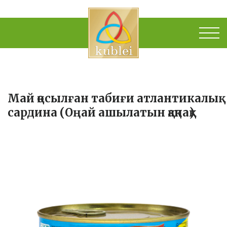
Май қосылған табиғи атлантикалық
сардина (Оңай ашылатын қақпақ)