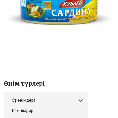
Өнім түрлері
Сүт өнімдері
Ет өнімдері