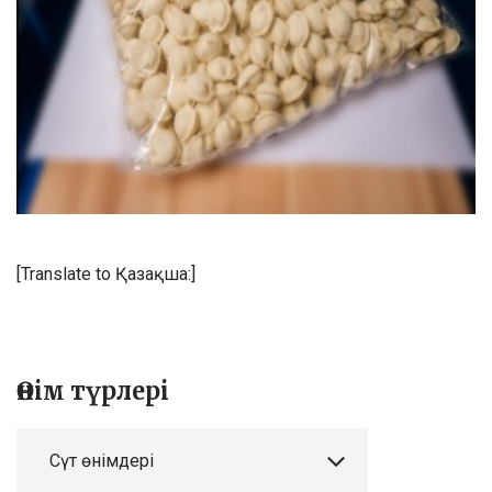
[Translate to Қазақша:]
Өнім түрлері
Сүт өнімдері