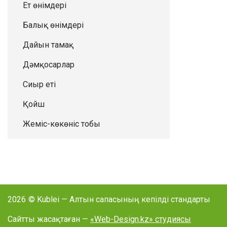
Ет өнімдері
Балық өнімдері
Дайын тамақ
Дәмқосарлар
Сиыр еті
Қойш
Жеміс-көкөніс тобы
2026
© Kublei — Алтын сапасының кепілді стандарты
Сайтты жасақтаған —
«Web-Design.kz» студиясы