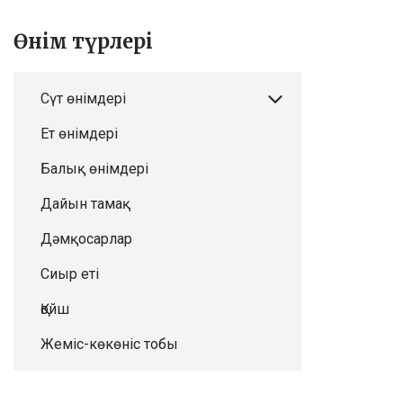
Өнім түрлері
Сүт өнімдері
Ет өнімдері
Балық өнімдері
Дайын тамақ
Дәмқосарлар
Сиыр еті
Қойш
Жеміс-көкөніс тобы