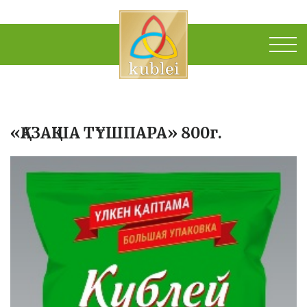
«ҚАЗАҚША ТҰШПАРА» 800г.