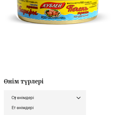
Өнім түрлері
Сүт өнімдері
Ет өнімдері