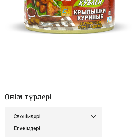
Өнім түрлері
Сүт өнімдері
Ет өнімдері