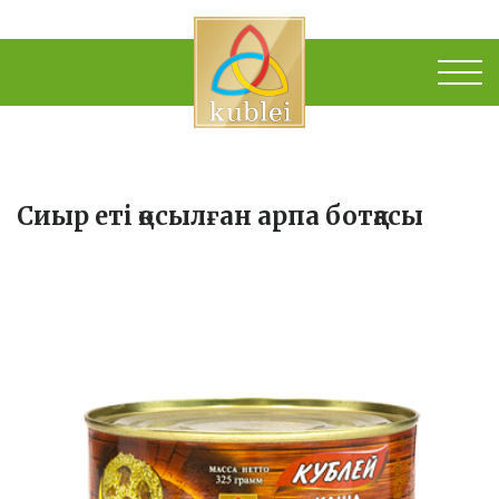
Сиыр еті қосылған арпа ботқасы