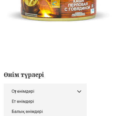
Өнім түрлері
Сүт өнімдері
Ет өнімдері
Балық өнімдері