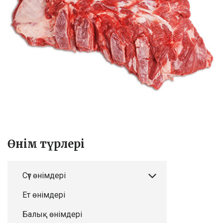
Өнім түрлері
Сүт өнімдері
Ет өнімдері
Балық өнімдері