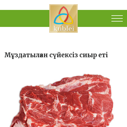
Мұздатылған сүйексіз сиыр еті