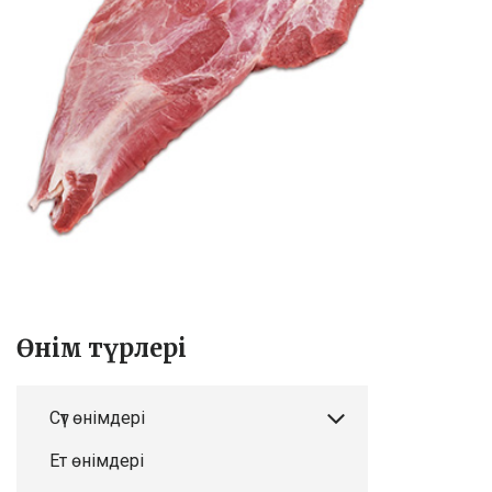
Өнім түрлері
Сүт өнімдері
Ет өнімдері