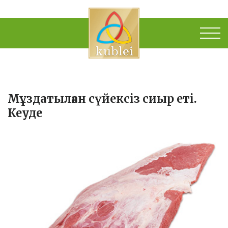
Мұздатылған сүйексіз сиыр еті.
Кеуде