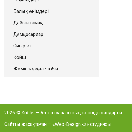
Балық өнімдері
Дайын тамақ
Дәмқосарлар
Сиыр еті
Қойш
Жеміс-көкөніс тобы
2026
© Kublei — Алтын сапасының кепілді стандарты
Сайтты жасақтаған —
«Web-Design.kz» студиясы