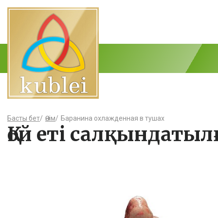
Басты бет
/
Өнім
/
Баранина охлажденная в тушах
Қой еті салқындатыл