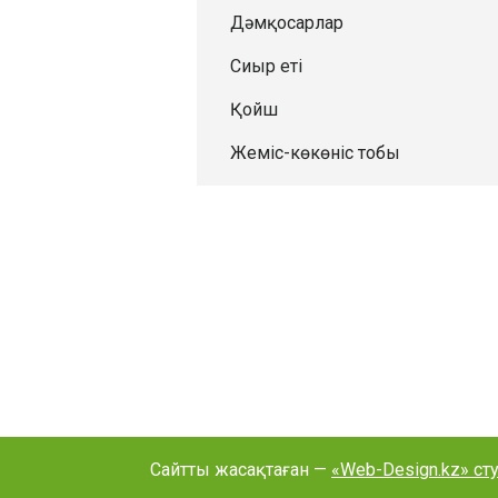
Дәмқосарлар
Сиыр еті
Қойш
Жеміс-көкөніс тобы
Сайтты жасақтаған —
«Web-Design.kz» ст