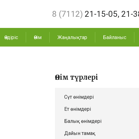
8 (7112)
21-15-05
,
21-3
Өндіріс
Өнім
Жаңалықтар
Байланыс
Өнім түрлері
Сүт өнімдері
Ет өнімдері
Балық өнімдері
Дайын тамақ