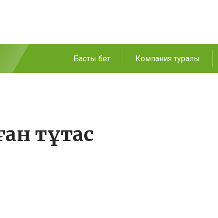
Басты бет
Компания туралы
ған тұтас