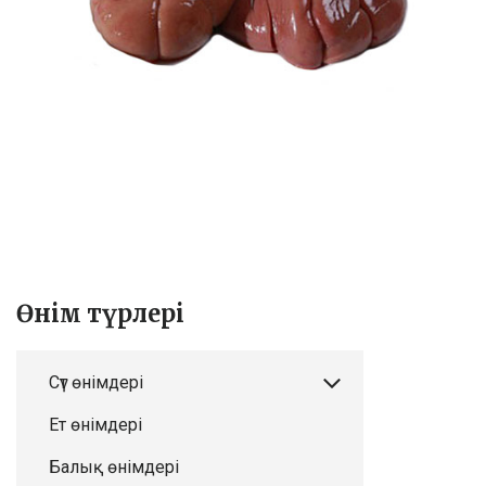
Өнім түрлері
Сүт өнімдері
Ет өнімдері
Балық өнімдері